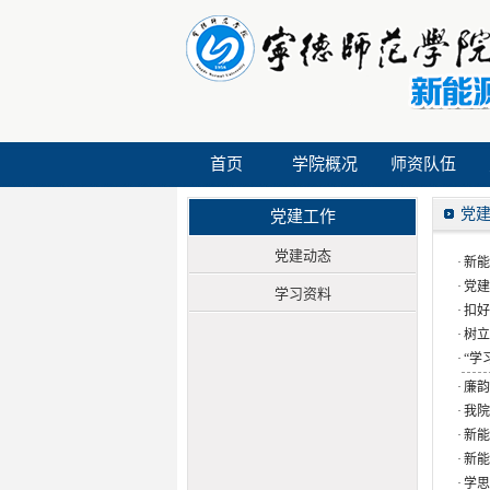
首页
学院概况
师资队伍
党
党建工作
党建动态
·
新能
·
党建
学习资料
·
扣好
·
树立
·
“学
·
廉韵
·
我院
·
新能
·
新能
·
学思