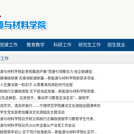
党建工作
教育教学
科研工作
研究生工作
招生就业
建工作
源与材料学院赴青拓集团开展“党建引领聚合力 校企联建促...
铸魂结硕果 先锋领航谱新篇—新能源与材料学院斩获多项省...
人生廉洁第一粒扣子 以青春清风奔赴时代征程
和践行正确政绩观 实干担当促发展—新能源与材料学院党委...
习先进典型、见贤思齐，推动学习教育走深走实”—我院学...
润芳华，清风伴我行——宁德师范学院廉洁文化游园会圆满举办
学生党支部参加廉洁文化游园会主题活动
源与材料学院召开树立和践行正确政绩观学习教育学生代表...
源与材料学院召开2026年全面从严治党工作会议
践悟筑牢初心 实干笃行校准航向—新能源与材料学院扎实开...