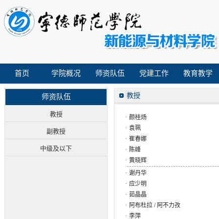
首页
学院概况
师资队伍
党建工作
教育教学
教授
师资队伍
教授
·
颜桂炀
·
袁珮
副教授
·
崔春娜
中级及以下
·
陈峰
·
黄晓辉
·
谢丹华
·
应少明
·
茹晶晶
·
阿布杜拉 / 阿不力孜
·
李萍