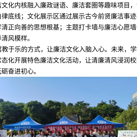
洁文化内核融入廉政
谜语
、廉洁套圈等趣味项目，
自律底线；文化展示区通过展示古今前贤廉洁事迹
牢清正向善的思想根基；主题打卡墙与廉洁心愿墙
春清风模样。
寓教于乐的方式，让廉洁文化入脑入心。未来，学
常态化开展特色廉洁文化活动，让清廉清风浸润校
砥砺奋进初心。