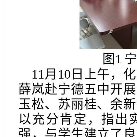
图
1
宁
1
1月
1
0日上午，
化
薛岚赴宁德五中开展
玉松、苏丽桂、余新
以充分肯定，指出
强，与学生建立了良