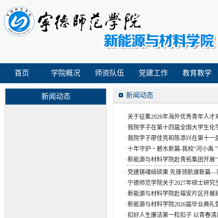
首页
学院概况
师资队伍
党建工作
教育教学
新闻动态
新闻动态
·
关于征集2026年海外优秀青年人
·
我院学子在第十四届全国大学生化
·
我院学子廖佳亮和陈添兴在第十一届
·
十年守护・碧水新篇-我校“河小禹 ”
·
新能源与材料学院赴青拓集团开展“党
·
党建铸魂结硕果 先锋领航谱新篇—新
·
宁德师范学院关于2027年硕士研究
·
新能源与材料学院赴福安片区开展
·
新能源与材料学院2026届毕业典
·
扣好人生廉洁第一粒扣子 以青春清