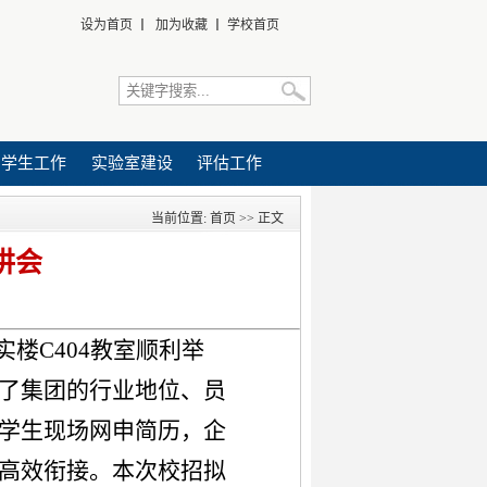
设为首页
丨
加为收藏
丨
学校首页
学生工作
实验室建设
评估工作
当前位置:
首页
>> 正文
讲会
实楼C404教室顺利举
了集团的行业地位、员
学生现场网申简历，企
高效衔接。本次校招拟