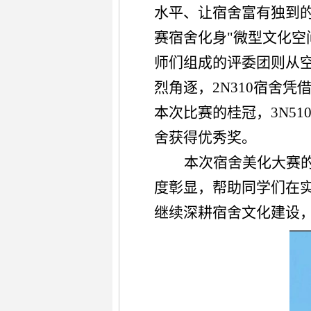
水平、让宿舍富有独到
赛宿舍化身
"微型文化
师们组成的
评委团则从
烈角逐，
2N310宿舍凭
本次比赛的桂冠，
3N51
舍获得优秀奖。
本次宿舍美化大赛
度彰显
，帮助同学们
在
继续深耕宿舍文化建设