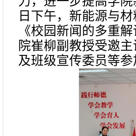
力，进一步提高学院
日下午，新能源与材料
《校园新闻的多重解
院崔柳副教授受邀主
及
班级
宣传委员
等
参