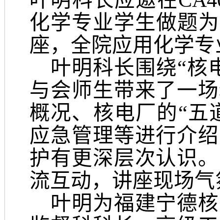
叶明
科长
应邀在
C
A
4
化
学
专业学生
做
题为
座
，
全院应用化学专
叶明
科长围绕
“
核
与会师生带来了一场
概况、核电厂的
“五
应急管理等进行介绍
护
有更深层次认识。
流互动，
讲座现场气
叶明为福建宁德核