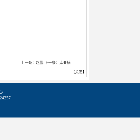
上一条：
赵鹏
下一条：
库亚楠
【
关闭
】
心
257